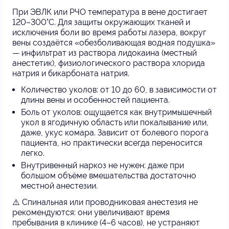
При ЭВЛК или РЧО температура в вене достигает
120–300°C. Для защиты окружающих тканей и
исключения боли во время работы лазера, вокруг
вены создаётся «обезболивающая водная подушка»
— инфильтрат из раствора лидокаина (местный
анестетик), физиологического раствора хлорида
натрия и бикарбоната натрия.
Количество уколов: от 10 до 60, в зависимости от
длины вены и особенностей пациента.
Боль от уколов: ощущается как внутримышечный
укол в ягодичную область или покалывание или,
даже, укус комара. Зависит от болевого порога
пациента, но практически всегда переносится
легко.
Внутривенный наркоз не нужен: даже при
большом объёме вмешательства достаточно
местной анестезии.
⚠️ Спинальная или проводниковая анестезия не
рекомендуются: они увеличивают время
пребывания в клинике (4–6 часов), не устраняют