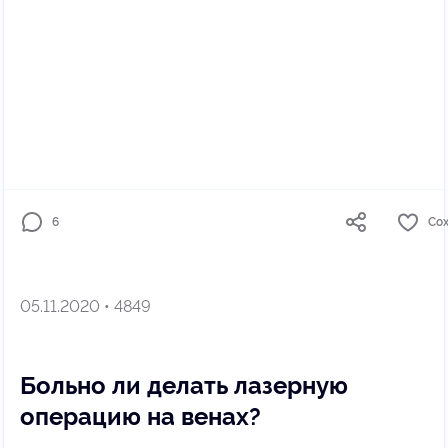
6
Со
05.11.2020 • 4849
Больно ли делать лазерную
операцию на венах?