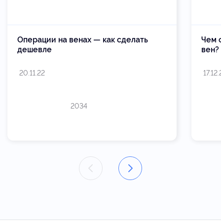
Операции на венах — как сделать
Чем 
дешевле
вен?
20.11.22
17.12
2034