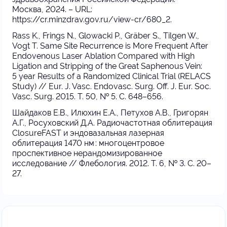
Москва, 2024. – URL:
https://cr.minzdrav.gov.ru/view-cr/680_2.
Rass K., Frings N., Glowacki P., Gräber S., Tilgen W.,
Vogt T. Same Site Recurrence is More Frequent After
Endovenous Laser Ablation Compared with High
Ligation and Stripping of the Great Saphenous Vein:
5 year Results of a Randomized Clinical Trial (RELACS
Study) // Eur. J. Vasc. Endovasc. Surg. Off. J. Eur. Soc.
Vasc. Surg. 2015. Т. 50, № 5. С. 648–656.
Шайдаков Е.В., Илюхин Е.А., Петухов А.В., Григорян
А.Г., Росуховский Д.А. Радиочастотная облитерация
ClosureFAST и эндовазальная лазерная
облитерация 1470 нм : многоцентровое
проспективное нерандомизированное
исследование // Флебология. 2012. Т. 6, № 3. С. 20–
27.