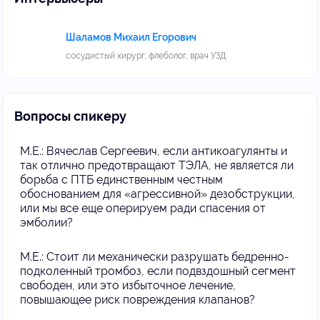
Шаламов Михаил Егорович
сосудистый хирург, флеболог, врач УЗД
Вопросы спикеру
М.Е.: Вячеслав Сергеевич, если антикоагулянты и
так отлично предотвращают ТЭЛА, не является ли
борьба с ПТБ единственным честным
обоснованием для «агрессивной» дезобструкции,
или мы все еще оперируем ради спасения от
эмболии?
М.Е.: Стоит ли механически разрушать бедренно-
подколенный тромбоз, если подвздошный сегмент
свободен, или это избыточное лечение,
повышающее риск повреждения клапанов?