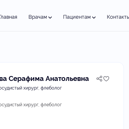
Главная
Врачам
Пациентам
Контакт
ва Серафима Анатольевна
осудистый хирург, флеболог
осудистый хирург, флеболог