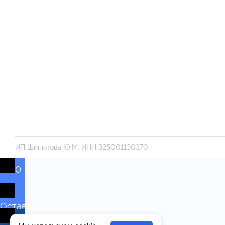
ИП Шипилова Ю.М. ИНН 325001130370
0
Оставьте
комментарий!