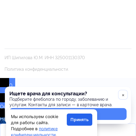
ИП Шипилова Ю.М. ИНН 325001130370
Политика конфиденциальности.
0
Ищете врача для консультации?
×
Подберите флеболога по городу, заболеванию и
услугам. Контакты для записи — в карточке врача.
Оставьте
комментарий!
Подобрать врача
Мы используем cookie
Напишите,
Принять
(
)
для работы сайта.
что
x
Подробнее в
политике
думаете
|
конфиденциальности
.