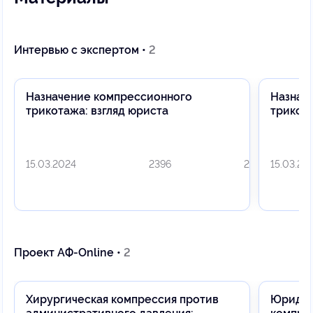
Интервью с экспертом •
2
Назначение компрессионного
Назнач
трикотажа: взгляд юриста
трикота
15.03.2024
2396
2
15.03.20
Проект АФ-Online •
2
Хирургическая компрессия против
Юридич