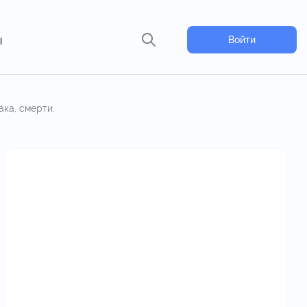
ы
Войти
ка, смерти.