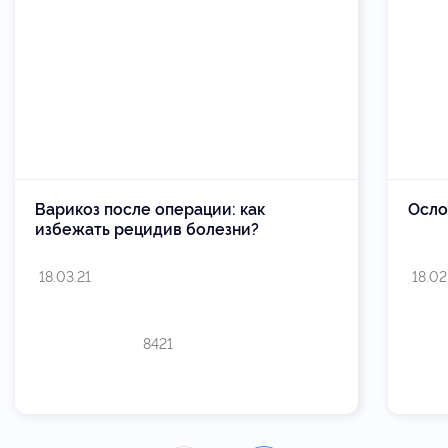
Варикоз после операции: как
Осло
избежать рецидив болезни?
18.03.21
18.02
8421