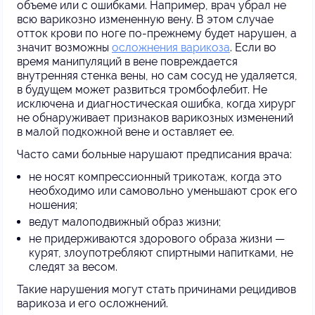
объеме или с ошибками. Например, врач убрал не
всю варикозно измененную вену. В этом случае
отток крови по ноге по-прежнему будет нарушен, а
значит возможны
осложнения варикоза
. Если во
время манипуляций в вене повреждается
внутренняя стенка вены, но сам сосуд не удаляется,
в будущем может развиться тромбофлебит. Не
исключена и диагностическая ошибка, когда хирург
не обнаруживает признаков варикозных изменений
в малой подкожной вене и оставляет ее.
Часто сами больные нарушают предписания врача:
не носят компрессионный трикотаж, когда это
необходимо или самовольно уменьшают срок его
ношения;
ведут малоподвижный образ жизни;
не придерживаются здорового образа жизни —
курят, злоупотребляют спиртными напитками, не
следят за весом.
Такие нарушения могут стать причинами рецидивов
варикоза и его осложнений.