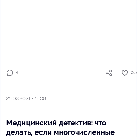
4
Со
25.03.2021 • 5108
Медицинский детектив: что
делать, если многочисленные