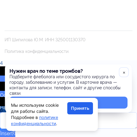
ИП Шипилова Ю.М. ИНН 325001130370
Политика конфиденциальности.
4
Нужен врач по теме тромбов?
×
0
Подберите флеболога или сосудистого хирурга по
городу, заболеванию и услугам. В карточке врача —
контакты для записи, телефон, сайт и другие способы
связи.
Оставьте
комментарий!
Подобрать врача
Мы используем cookie
Напишите,
Принять
(
)
для работы сайта.
что
x
Подробнее в
политике
думаете
|
конфиденциальности
.
по
Ответить
поводу
Insert