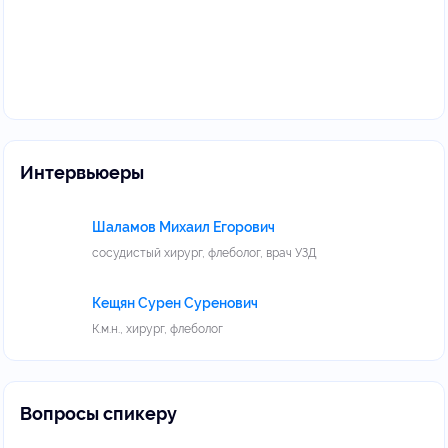
Интервьюеры
Шаламов Михаил Егорович
сосудистый хирург, флеболог, врач УЗД
Кещян Сурен Суренович
К.м.н., хирург, флеболог
Вопросы спикеру