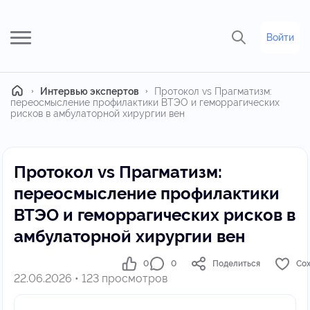
Войти
Главная
Интервью экспертов
Протокол vs Прагматизм:
переосмысление профилактики ВТЭО и геморрагических
рисков в амбулаторной хирургии вен
Протокол vs Прагматизм:
переосмысление профилактики
ВТЭО и геморрагических рисков в
амбулаторной хирургии вен
0
0
Поделиться
Со
22.06.2026 • 123 просмотров