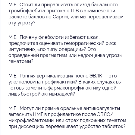
М.Е.: Стоит ли приравнивать эпизод банального
тромбофлебита притока к ТГВ в анамнезе при
расчёте баллов по Caprini, или мы переоцениваем
эту угрозу?
М.Е.: Почему флебологи избегают шкал,
предпочитая оценивать геморрагический риск
интуитивно, «по типу операции»? Это
оправданный прагматизм или недооценка угрозы
гематомы?
М.Е.: Ранняя вертикализация после ЭВЛК — это
уже половина профилактики? В каких случаях вы
готовы заменить фармакопрофилактику одной
лишь быстрой активизацией?
М.Е.: Могут ли прямые оральные антикоагулянты
вытеснить НМГ в профилактике после ЭВЛО/
микрофлебэктомии, или страх подкожных гематом
при диссекциях перевешивает удобство таблеток?