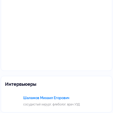
Интервьюеры
Шаламов Михаил Егорович
сосудистый хирург, флеболог, врач УЗД