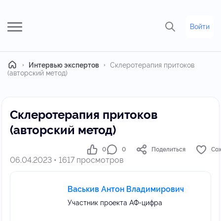
Войти
Главная
Интервью экспертов
Склеротерапия притоков
(авторский метод)
Склеротерапия притоков
(авторский метод)
0
0
Поделиться
Со
06.04.2023 • 1617 просмотров
Васькив Антон Владимирович
Участник проекта АФ-цифра