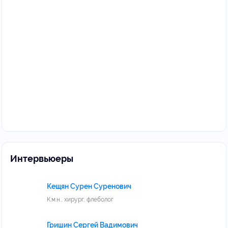
Интервьюеры
Кещян Сурен Суренович
К.м.н., хирург, флеболог
Гришин Сергей Вадимович