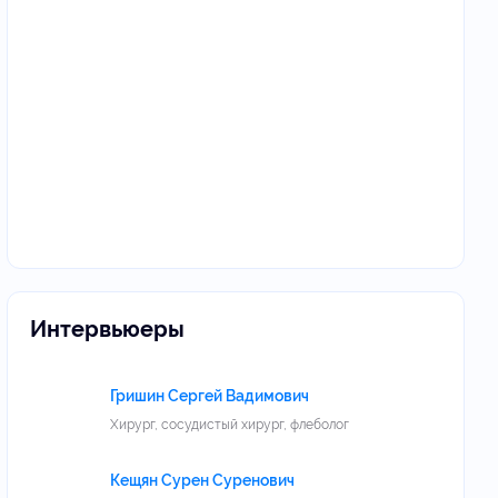
Интервьюеры
Гришин Сергей Вадимович
Хирург, сосудистый хирург, флеболог
Кещян Сурен Суренович