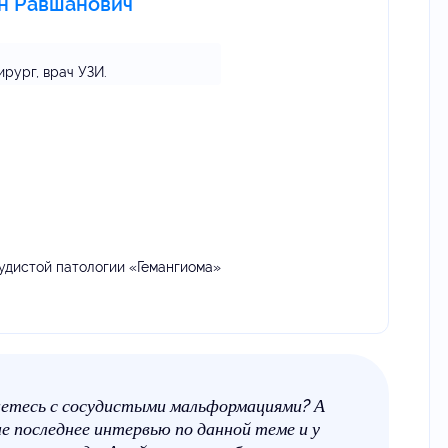
н Равшанович
рург, врач УЗИ.
удистой патологии «Гемангиома»
аетесь с сосудистыми мальформациями? А
не последнее интервью по данной теме и у