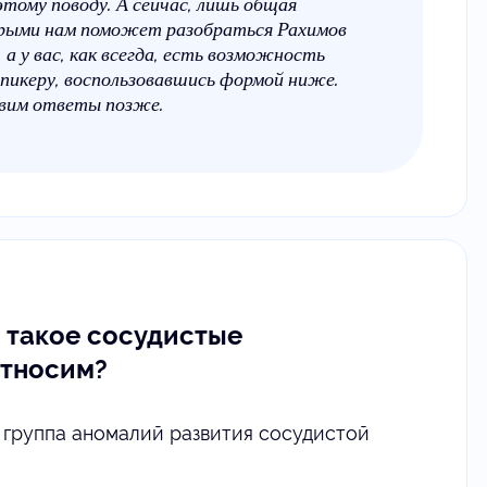
этому поводу. А сейчас, лишь общая
торыми нам поможет разобраться Рахимов
а у вас, как всегда, есть возможность
пикеру, воспользовавшись формой ниже.
авим ответы позже.
о такое сосудистые
относим?
группа аномалий развития сосудистой