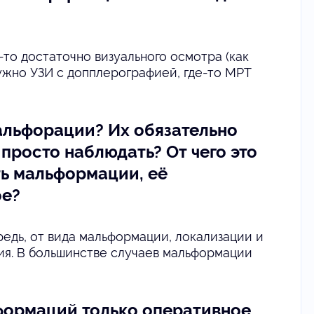
-то достаточно визуального осмотра (как
ужно УЗИ с допплерографией, где-то МРТ
мальфорации? Их обязательно
 просто наблюдать? От чего это
ть мальформации, её
ое?
редь, от вида мальформации, локализации и
ия. В большинстве случаев мальформации
формаций только оперативное,