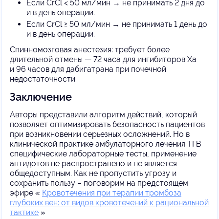
Если CrCl < 50 мл/мин → не принимать 2 дня до
и в день операции.
Если CrCl ≥ 50 мл/мин → не принимать 1 день до
и в день операции.
Спинномозговая анестезия: требует более
длительной отмены — 72 часа для ингибиторов Ха
и 96 часов для дабигатрана при почечной
недостаточности.
Заключение
Авторы представили алгоритм действий, который
позволяет оптимизировать безопасность пациентов
при возникновении серьезных осложнений. Но в
клинической практике амбулаторного лечения ТГВ
специфические лабораторные тесты, применение
антидотов не распространено и не является
общедоступным. Как не пропустить угрозу и
сохранить пользу – поговорим на предстоящем
эфире
«
Кровотечения при терапии тромбоза
глубоких вен: от видов кровотечений к рациональной
тактике
»