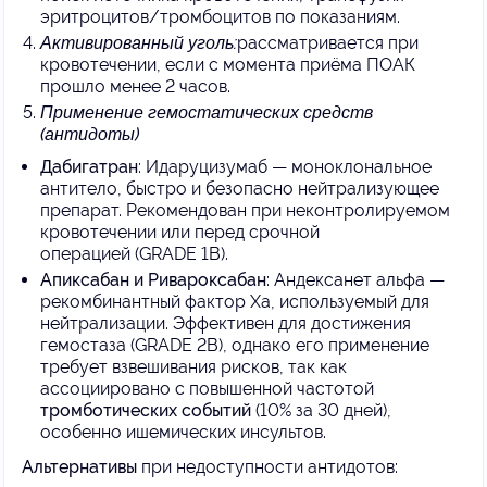
эритроцитов/тромбоцитов по показаниям.
Активированный уголь:
рассматривается при
кровотечении, если с момента приёма ПОАК
прошло менее 2 часов.
Применение гемостатических средств
(антидоты)
Дабигатран
: Идаруцизумаб — моноклональное
антитело, быстро и безопасно нейтрализующее
препарат. Рекомендован при неконтролируемом
кровотечении или перед срочной
операцией (GRADE 1B).
Апиксабан и Ривароксабан
: Андексанет альфа —
рекомбинантный фактор Xa, используемый для
нейтрализации. Эффективен для достижения
гемостаза (GRADE 2B), однако его применение
требует взвешивания рисков, так как
ассоциировано с повышенной частотой
тромботических событий
(10% за 30 дней),
особенно ишемических инсультов.
Альтернативы
при недоступности антидотов: