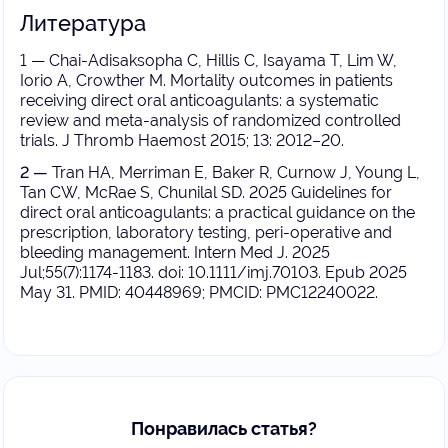
Литература
1 — Chai-Adisaksopha C, Hillis C, Isayama T, Lim W,
Iorio A, Crowther M. Mortality outcomes in patients
receiving direct oral anticoagulants: a systematic
review and meta-analysis of randomized controlled
trials. J Thromb Haemost 2015; 13: 2012–20.
2 —
Tran HA, Merriman E, Baker R, Curnow J, Young L,
Tan CW, McRae S, Chunilal SD. 2025 Guidelines for
direct oral anticoagulants: a practical guidance on the
prescription, laboratory testing, peri-operative and
bleeding management. Intern Med J. 2025
Jul;55(7):1174-1183. doi: 10.1111/imj.70103. Epub 2025
May 31. PMID: 40448969; PMCID: PMC12240022.
Понравилась статья?