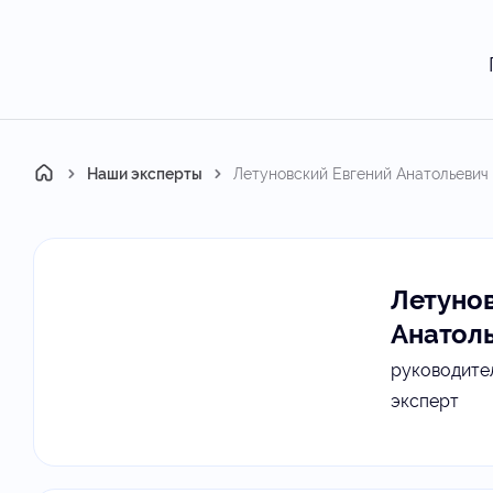
Главная
Наши эксперты
Летуновский Евгений Анатольевич
Летуно
Анатол
руководите
эксперт