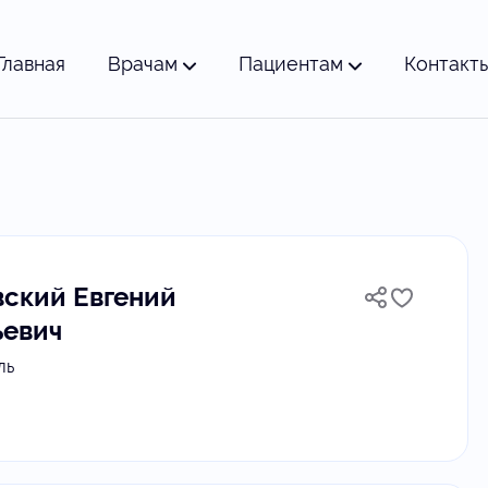
Главная
Врачам
Пациентам
Контакт
вский Евгений
ьевич
ль