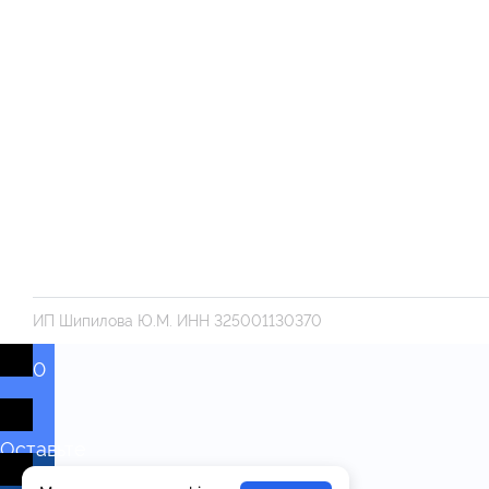
ИП Шипилова Ю.М. ИНН 325001130370
0
Оставьте
комментарий!