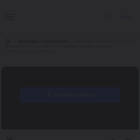
Войти
Главная
Вебинары и трансляции
Пациентка с отеком нижних
конечностей на гинекологическом приеме: тактика
гинеколога и флеболога
Смотреть запись
АФ-