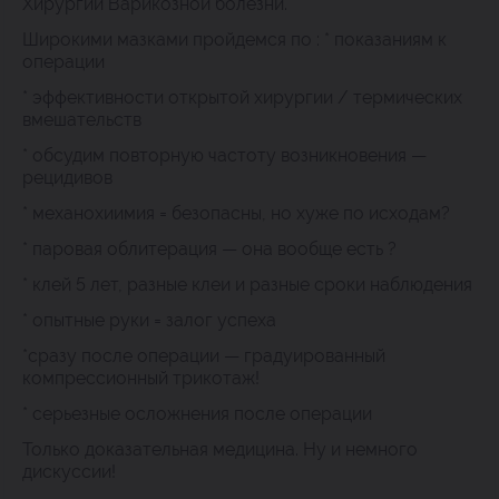
Хирургии Варикозной болезни.
Широкими мазками пройдемся по : * показаниям к
операции
* эффективности открытой хирургии / термических
вмешательств
* обсудим повторную частоту возникновения —
рецидивов
* механохиимия = безопасны, но хуже по исходам?
* паровая облитерация — она вообще есть ?
* клей 5 лет, разные клеи и разные сроки наблюдения
* опытные руки = залог успеха
*сразу после операции — градуированный
компрессионный трикотаж!
* серьезные осложнения после операции
Только доказательная медицина. Ну и немного
дискуссии!