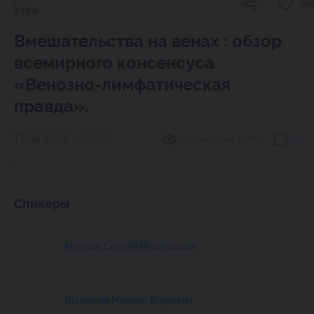
Со
Extra
Вмешательства на венах : обзор
всемирного консенсуса
«Венозно-лимфатическая
правда».
17.04.2024 • 19:00
Просмотров:
2 679
0
Спикеры
Маркин Сергей Михайлович
Шаламов Михаил Егорович