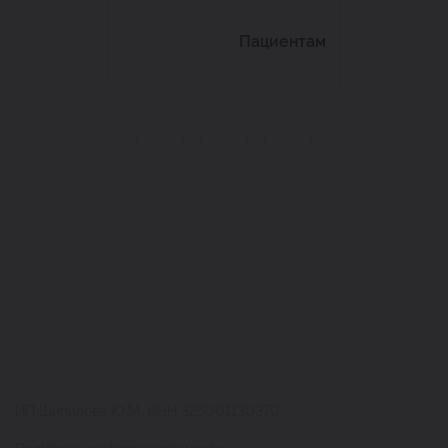
Пациентам
ИП Шипилова Ю.М. ИНН 325001130370