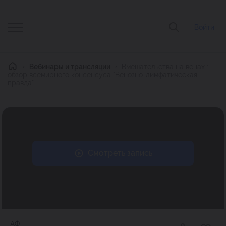
Войти
Главная
Вебинары и трансляции
Вмешательства на венах :
обзор всемирного консенсуса "Венозно-лимфатическая
правда".
Смотреть запись
АФ-