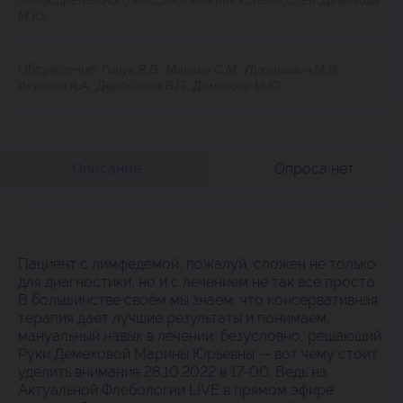
лимфодренажного массажа нижних конечностей.
Демехова
М.Ю.
Обсуждение.
Гицук Я.В., Маркин С.М., Лукашевич М.И.,
Акулова А.А., Дербилова В.П., Демехова М.Ю.
Описание
Опроса нет
Пациент с лимфедемой, пожалуй, сложен не только
для диагностики, но и с лечением не так все просто.
В большинстве своём мы знаем, что консервативная
терапия даёт лучшие результаты и понимаем,
мануальный навык в лечении, безусловно, решающий.
Руки Демеховой Марины Юрьевны — вот чему стоит
уделить внимание 28.10.2022 в 17-00. Ведь на
Актуальной Флебологии LIVE в прямом эфире