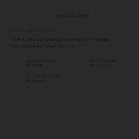
28 дней
до начала
1 сентября, Вт • 19:00
УЗИ артерий нижних конечностей: база
практикующего флеболога
Берлизева Ольга
Маркин Сергей
Юрьевна
Михайлович
Шаламов Михаил
Егорович