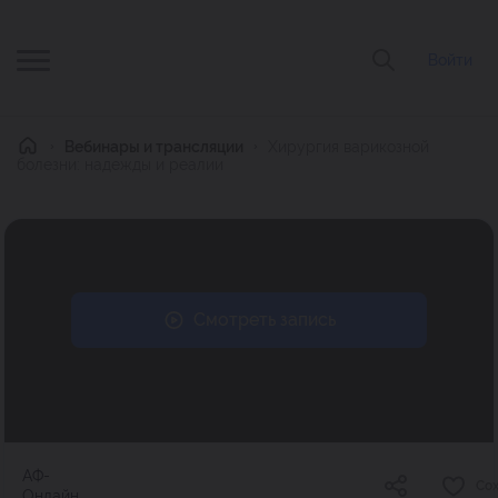
Войти
Главная
Вебинары и трансляции
Хирургия варикозной
болезни: надежды и реалии
Смотреть запись
АФ-
Со
Онлайн