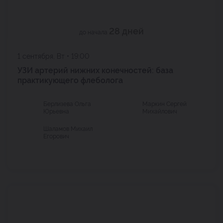
28 дней
до начала
1 сентября, Вт • 19:00
УЗИ артерий нижних конечностей: база
практикующего флеболога
Берлизева Ольга
Маркин Сергей
Юрьевна
Михайлович
Шаламов Михаил
Егорович