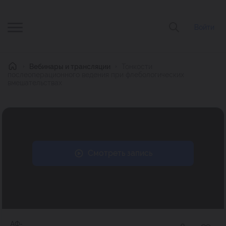
Войти
Главная
Вебинары и трансляции
Тонкости
послеоперационного ведения при флебологических
вмешательствах
Смотреть запись
АФ-