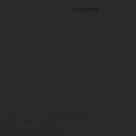
Пациентам
ИП Шипилова Ю.М. ИНН 325001130370
Политика конфиденциальности.