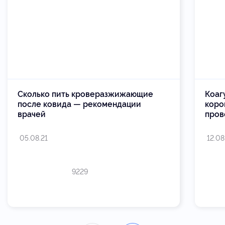
Сколько пить кроверазжижающие
Коаг
после ковида — рекомендации
коро
врачей
пров
05.08.21
12.08
9229