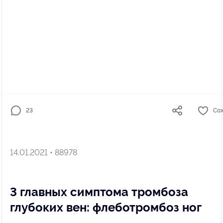
23
Со
14.01.2021 • 88978
3 главных симптома тромбоза
глубоких вен: флеботромбоз ног