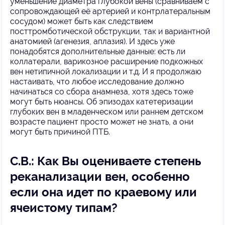
уменьшение диаметра глубокой вены (сравниваем с
сопровождающей её артерией и контрлатеральным
сосудом) может быть как следствием
посттромботической обструкции, так и вариантной
анатомией (агенезия, аплазия). И здесь уже
понадобятся дополнительные данные: есть ли
коллатерали, варикозное расширение подкожных
вен нетипичной локализации и т.д. И я продолжаю
настаивать, что любое исследование должно
начинаться со сбора анамнеза, хотя здесь тоже
могут быть нюансы. Об эпизодах катетеризации
глубоких вен в младенческом или раннем детском
возрасте пациент просто может не знать, а они
могут быть причиной ПТБ.
С.В.: Как Вы оцениваете степень
реканализации вен, особенно
если она идет по краевому или
ячеистому типам?