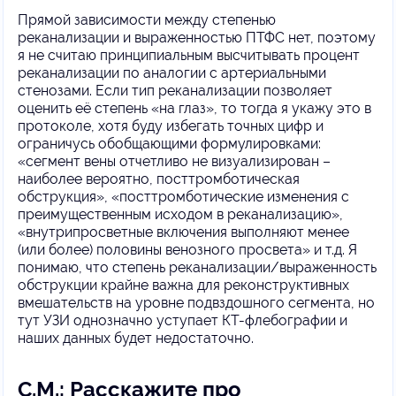
Прямой зависимости между степенью
реканализации и выраженностью ПТФС нет, поэтому
я не считаю принципиальным высчитывать процент
реканализации по аналогии с артериальными
стенозами. Если тип реканализации позволяет
оценить её степень «на глаз», то тогда я укажу это в
протоколе, хотя буду избегать точных цифр и
ограничусь обобщающими формулировками:
«сегмент вены отчетливо не визуализирован –
наиболее вероятно, посттромботическая
обструкция», «посттромботические изменения с
преимущественным исходом в реканализацию»,
«внутрипросветные включения выполняют менее
(или более) половины венозного просвета» и т.д. Я
понимаю, что степень реканализации/выраженность
обструкции крайне важна для реконструктивных
вмешательств на уровне подвздошного сегмента, но
тут УЗИ однозначно уступает КТ-флебографии и
наших данных будет недостаточно.
С.М.: Расскажите про