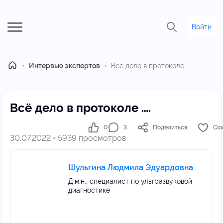
Войти
Главная
Интервью экспертов
Всё дело в протоколе ….
Всё дело в протоколе ….
0
3
Поделиться
Со
30.07.2022 • 5939 просмотров
Шульгина Людмила Эдуардовна
Д.м.н., специалист по ультразвуковой
диагностике