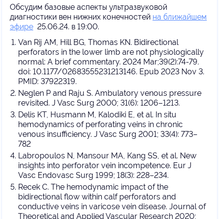
Обсудим базовые аспекты ультразвуковой
диагностики вен нижних конечностей
на ближайшем
эфире
25.06.24. в 19:00.
Van Rij AM, Hill BG, Thomas KN. Bidirectional
perforators in the lower limb are not physiologically
normal: A brief commentary. 2024 Mar;39(2):74-79.
doi: 10.1177/02683555231213146. Epub 2023 Nov 3.
PMID: 37922319.
Neglen P and Raju S. Ambulatory venous pressure
revisited.
J Vasc Surg
2000; 31(6): 1206
–
1213.
Delis KT, Husmann M, Kalodiki E, et al. In situ
hemodynamics of perforating veins in chronic
venous insufficiency. J Vasc Surg 2001; 33(4): 773–
782
Labropoulos N, Mansour MA, Kang SS, et al. New
insights into perforator vein incompetence. Eur J
Vasc Endovasc Surg 1999; 18(3): 228–234.
Recek C. The hemodynamic impact of the
bidirectional flow within calf perforators and
conductive veins in varicose vein disease. Journal of
Theoretical and Applied Vascular Research 2020;