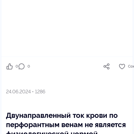
0
0
Со
24.06.2024 • 1286
Двунаправленный ток крови по
перфорантным венам не является
физиологической нормой