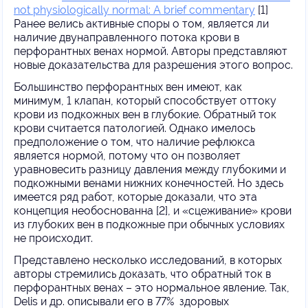
not physiologically normal: A brief commentary
[1]
Ранее велись активные споры о том, является ли
наличие двунаправленного потока крови в
перфорантных венах нормой. Авторы представляют
новые доказательства для разрешения этого вопрос.
Большинство перфорантных вен имеют, как
минимум, 1 клапан, который способствует оттоку
крови из подкожных вен в глубокие. Обратный ток
крови считается патологией. Однако имелось
предположение о том, что наличие рефлюкса
является нормой, потому что он позволяет
уравновесить разницу давления между глубокими и
подкожными венами нижних конечностей. Но здесь
имеется ряд работ, которые доказали, что эта
концепция необоснованна [2], и «сцеживание» крови
из глубоких вен в подкожные при обычных условиях
не происходит.
Представлено несколько исследований, в которых
авторы стремились доказать, что обратный ток в
перфорантных венах – это нормальное явление. Так,
Delis и др. описывали его в 77% здоровых