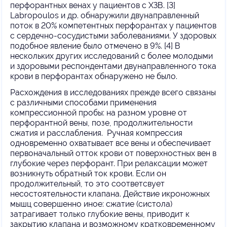
перфорантных венах у пациентов с ХЗВ. [3]
Labropoulos и др. обнаружили двунаправленный
поток в 20% компетентных перфорантах у пациентов
с сердечно-сосудистыми заболеваниями. У здоровых
подобное явление было отмечено в 9%. [4] В
нескольких других исследований с более молодыми
и здоровыми респондентами двунаправленного тока
крови в перфорантах обнаружено не было.
Расхождения в исследованиях прежде всего связаны
с различными способами применения
компрессионной пробы: на разном уровне от
перфорантной вены, позе, продолжительности
сжатия и расслабления.
Ручная компрессия
одновременно охватывает все вены и обеспечивает
первоначальный отток крови от поверхностных вен в
глубокие через перфорант. При релаксации может
возникнуть обратный ток крови. Если он
продолжительный, то это соответсвует
несостоятельности клапана. Действие икроножных
мышц совершенно иное: сжатие (систола)
затрагивает только глубокие вены, приводит к
закрытию клапана и возможному кратковременному