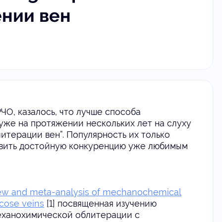
нии вен
ЧО, казалось, что лучше способа
уже на протяжении нескольких лет на слуху
итерации вен”. Популярность их только
тавить достойную конкуренцию уже любимым
iew and meta-analysis of mechanochemical
icose veins
[1]
посвященная изучению
механохимической облитерации с