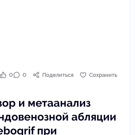
0
0
Поделиться
Сохранить
зор и метаанализ
ндовенозной абляции
ebogrif при