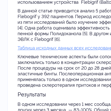
использованием устройства Flebigrif (Balt
В данной статье приводится анализ 5 рабо
Flebogrif у 392 пациентов. Период исследо
из пяти исследований было изучение эффект
[4]. Одна работа оценивала эффективность
пенной формы Полидоканола [5]. В другом
ЭВЛК с Flebogrif [6].
Таблица исходных данных всех исследован
Ключевые технические аспекты были сопос
заключались только в концентрации склер
После процедуры на срок от 20 до 28 дне
эластичные бинты. Послеоперационная ант
применялась только в одном исследовании 
проведена склеротерапия притоков и перф
Результаты
В одном исследовании через 1 мес сообщал
других через 3 месяца — 83-100%. Общий у