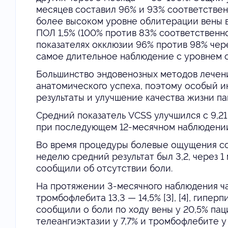
месяцев составил 96% и 93% соответственно 
более высоком уровне облитерации вены в
ПОЛ 1,5% (100% против 83% соответственно
показателях окклюзии 96% против 98% через 1
самое длительное наблюдение с уровнем о
Большинство эндовенозных методов лечен
анатомического успеха, поэтому особый 
результаты и улучшение качества жизни па
Средний показатель VCSS улучшился с 9,21 ±
при последующем 12-месячном наблюдении [2
Во время процедуры болевые ощущения сос
неделю средний результат был 3,2, через 1
сообщили об отсутствии боли.
На протяжении 3-месячного наблюдения час
тромбофлебита 13,3 — 14,5% [3], [4], гиперпи
сообщили о боли по ходу вены у 20,5% пац
телеангиэктазии у 7,7% и тромбофлебите у 