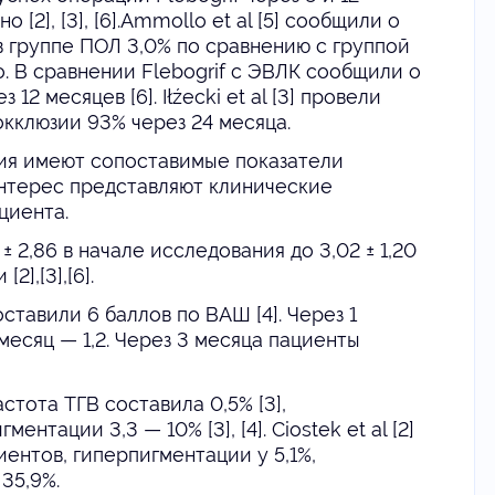
[2], [3], [6].Ammollo et al [5] сообщили о
 группе ПОЛ 3,0% по сравнению с группой
.
В сравнении Flebogrif с ЭВЛК сообщили о
2 месяцев [6]. Iłźecki et al [3] провели
кклюзии 93% через 24 месяца.
ия имеют сопоставимые показатели
интерес представляют клинические
циента.
 2,86 в начале исследования до 3,02 ± 1,20
],[3],[6].
тавили 6 баллов по ВАШ [4]. Через 1
 месяц — 1,2. Через 3 месяца пациенты
тота ТГВ составила 0,5% [3],
гментации 3,3 — 10% [3], [4].
Ciostek
et al [2]
иентов, гиперпигментации у 5,1%,
35,9%.