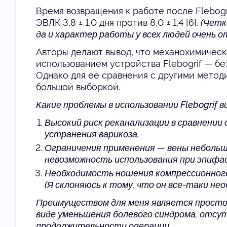
Время возвращения к работе после Flebogr
ЭВЛК 3,8 ± 1,0 дня против 8,0 ± 1,4 [6].
(Четк
да и характер работы у всех людей очень о
Авторы делают вывод, что механохимическ
использованием устройства Flebogrif — б
Однако для ее сравнения с другими метод
большой выборкой.
Какие проблемы в использовании Flebogrif в
Высокий риск реканализации в сравнении
устранения варикоза.
Ограничения применения — вены небольш
невозможность использования при эпифа
Необходимость ношения компрессионно
(Я склоняюсь к тому, что он все-таки нео
Преимуществом для меня является просто
виде уменьшения болевого синдрома, отсут
продолжительности операции.