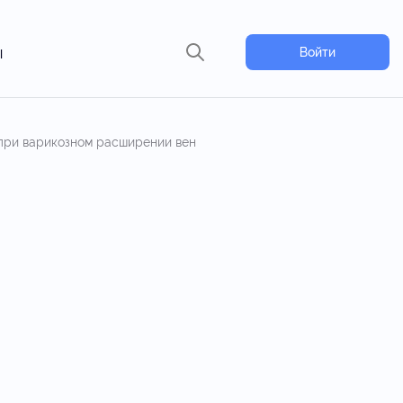
ы
Войти
 при варикозном расширении вен