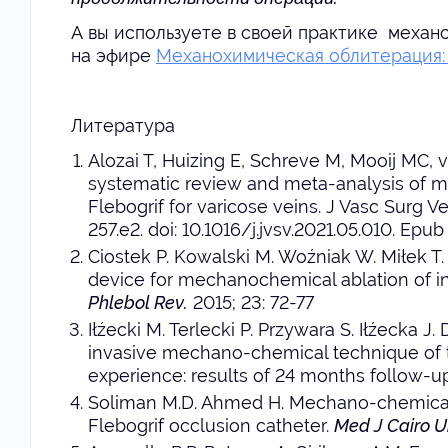
А вы используете в своей практике механ
на эфире
Механохимическая облитерация: 
Литература
Alozai T, Huizing E, Schreve M, Mooij MC, 
systematic review and meta-analysis of 
Flebogrif for varicose veins. J Vasc Surg 
257.e2. doi: 10.1016/j.jvsv.2021.05.010. Epu
Ciostek P. Kowalski M. Woźniak W. Miłek T
device for mechanochemical ablation of in
Phlebol Rev.
2015; 23: 72-77
Iłźecki M. Terlecki P. Przywara S. Iłźecka J
invasive mechano-chemical technique of t
experience: results of 24 months follow-u
Soliman M.D. Ahmed H. Mechano-chemical 
Flebogrif occlusion catheter.
Med J Cairo U