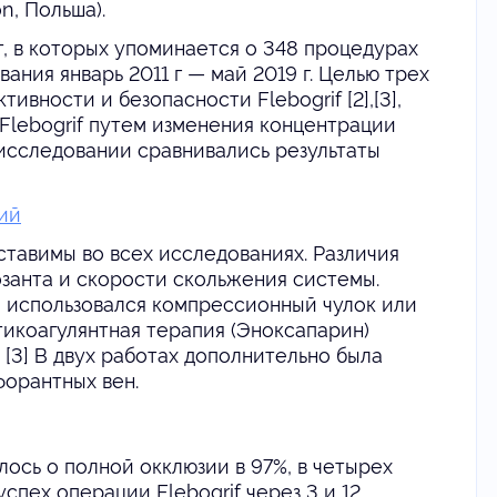
on, Польша).
т, в которых упоминается о
348 процедурах
вания январь 2011 г — май 2019 г. Целью трех
ивности и безопасности Flebogrif [2],[3],
 Flebogrif путем изменения концентрации
 исследовании сравнивались результаты
ий
тавимы во всех исследованиях. Различия
озанта и скорости скольжения системы.
й использовался компрессионный чулок или
икоагулянтная терапия (Эноксапарин)
[3] В двух работах дополнительно была
орантных вен.
ось о полной окклюзии в 97%, в четырех
спех операции Flebogrif через 3 и 12