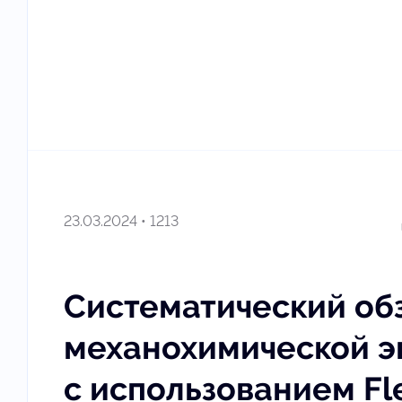
23.03.2024 • 1213
Систематический об
механохимической э
с использованием Fl