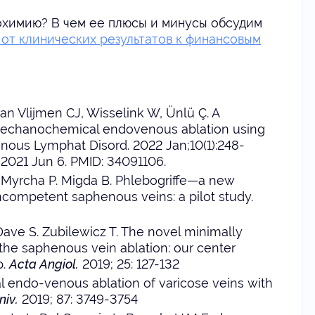
охимию? В чем ее плюсы и минусы обсудим
от клинических результатов к финансовым
van Vlijmen CJ, Wisselink W, Ünlü Ç. A
mechanochemical endovenous ablation using
Venous Lymphat Disord. 2022 Jan;10(1):248-
b 2021 Jun 6. PMID: 34091106.
. Myrcha P. Migda B. Phlebogriffe—a new
competent saphenous veins: a pilot study.
. Dave S. Zubilewicz T. The novel minimally
he saphenous vein ablation: our center
p.
Acta Angiol.
2019; 25: 127-132
endo-venous ablation of varicose veins with
niv.
2019; 87: 3749-3754