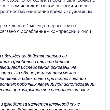
(P < .001). Этот более высокий балл боли, по
ичеством использованной энергии и более
ероятностью нанесения вреда окружающим
рез 7 дней и 1 месяц по сравнению с
связано с ослаблением компрессии и/или
т обсуждения действительно ли
актике флеболога или это больше
меющиеся исследования основаны на
ьтатах. Но общие результаты можно
динаково эффективно при использовании
 местных побочных явлений при использовании
ества при закрытии вен располагающихся
и флеболога является ключевой как с
к зрения. Эффективное использование