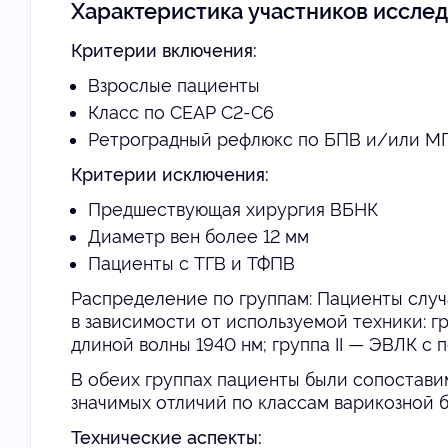
Характеристика участников иссле
Критерии включения:
Взрослые пациенты
Класс по CEAP С2-С6
Ретроградный рефлюкс по БПВ и/или МП
Критерии исключения:
Предшествующая хирургия ВБНК
Диаметр вен более 12 мм
Пациенты с ТГВ и ТФПВ
Распределение по группам: Пациенты слу
в зависимости от используемой техники: г
длиной волны 1940 нм; группа II — ЭВЛК с 
В обеих группах пациенты были сопоставим
значимых отличий по классам варикозной б
Технические аспекты: