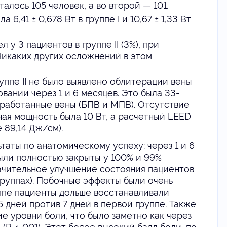
алось 105 человек, а во второй — 101.
,41 ± 0,678 Вт в группе I и 10,67 ± 1,33 Вт
у 3 пациентов в группе II (3%), при
). Никаких других осложнений в этом
уппе II не было выявлено облитерации вены
вании через 1 и 6 месяцев. Это была 33-
бработанные вены (БПВ и МПВ). Отсутствие
ая мощность была 10 Вт, а расчетный LEED
 89,14 Дж/см).
таты по анатомическому успеху: через 1 и 6
ли полностью закрыты у 100% и 99%
ачительное улучшение состояния пациентов
группах). Побочные эффекты были очень
уппе пациенты дольше восстанавливали
5 дней против 7 дней в первой группе. Также
е уровни боли, что было заметно как через