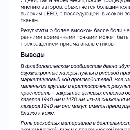
7 дней, так и через месяц после процедуры 
мнению авторов, объясняется большим кол
высоким LEED, с последующей высокой в
тканям.
Результаты о более высоком балле боли че
ранними временными точками может быть 
прекращением приема анальгетиков
Выводы
В флебологическом сообществе давно иду
двухмикронные лазеры нужны в рядовой пр
маркетинговый ход производителей. Все и
маленьких группах и краткосрочных резул
проследить – закрытие целевых стволов о
лазеров 1940 нм и 1470 нм. Из-за снижения
лазеров 1940 нм они могут иметь преимущ
близко к коже.
Роль расходных материалов в деятельност
экономической, так и с практической точе