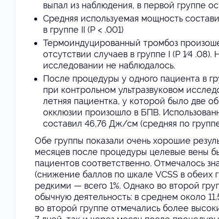
выпал из наблюдения, в первой группе ост
Средняя используемая мощность составила 6
в группе II (P < .001)
Термоиндуцированный тромбоз произошел 
отсутствии случаев в группе I (P 1⁄4 .08
исследовании не наблюдалось.
После процедуры у одного пациента в гр
при контрольном ультразвуковом исследо
летняя пациентка, у которой было две о
окклюзии произошло в БПВ. Использованн
составил 46,76 Дж/см (средняя по группе
Обе группы показали очень хорошие резуль
месяцев после процедуры целевые вены бы
пациентов соответственно. Отмечалось зн
(снижение баллов по шкале VCSS в обеих 
редкими — всего 1%. Однако во второй гр
обычную деятельность: в среднем около 11,
во второй группе отмечались более высоки