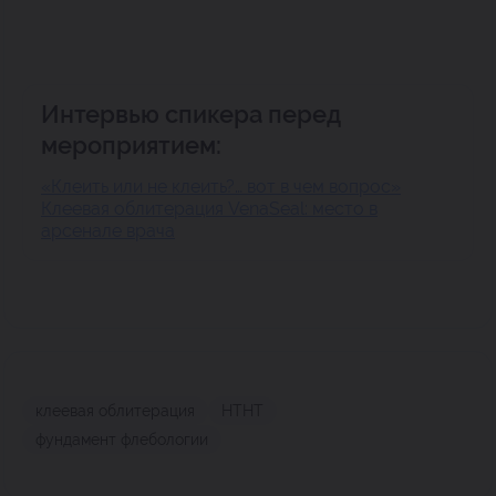
Интервью спикера перед
мероприятием:
«Клеить или не клеить?… вот в чем вопрос»
Клеевая облитерация VenaSeal: место в
арсенале врача
клеевая облитерация
НТНТ
фундамент флебологии