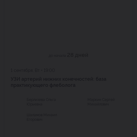
28 дней
до начала
1 сентября, Вт • 19:00
УЗИ артерий нижних конечностей: база
практикующего флеболога
Берлизева Ольга
Маркин Сергей
Юрьевна
Михайлович
Шаламов Михаил
Егорович