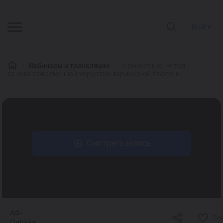
Войти
Главная
Вебинары и трансляции
Термические методы –
основа современной хирургии варикозной болезни
Смотреть запись
АФ-
Со
Онлайн