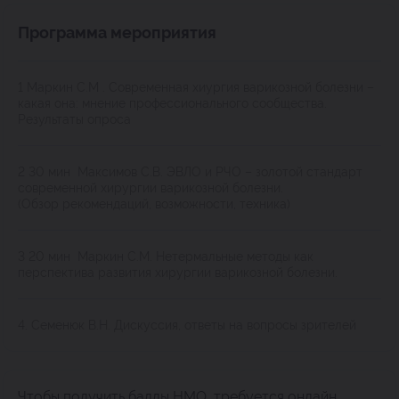
Программа мероприятия
1 Маркин С.М . Современная хиургия варикозной болезни –
какая она: мнение профессионального сообщества.
Результаты опроса
2 30 мин Максимов С.В. ЭВЛО и РЧО – золотой стандарт
современной хирургии варикозной болезни.
(Обзор рекомендаций, возможности, техника)
3 20 мин Маркин С.М. Нетермальные методы как
перспектива развития хирургии варикозной болезни.
4. Семенюк В.Н. Дискуссия, ответы на вопросы зрителей
Чтобы получить баллы НМО, требуется онлайн