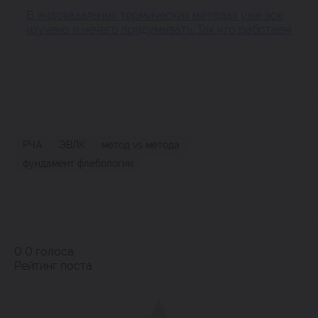
В эндовазальных термических методах уже все
изучено и нечего придумывать. Так что работаем
РЧА
ЭВЛК
метод vs метода
фундамент флебологии
0
0
голоса
Рейтинг поста