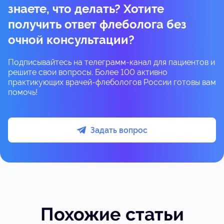
знаете, что делать? Хотите
получить ответ флеболога без
очной консультации?
Подписывайтесь на телеграмм-канал для пациентов и
решите свои вопросы. Более 100 активно
практикующих врачей-флебологов России готовы вам
помочь!
Задать вопрос
Похожие статьи