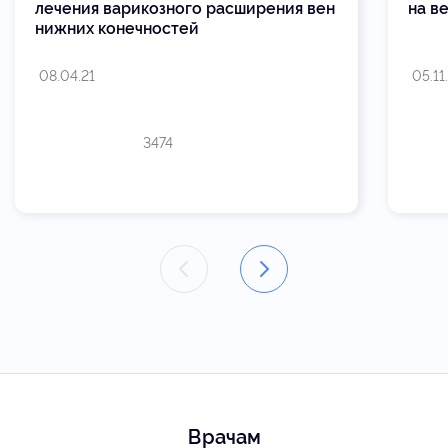
лечения варикозного расширения вен
на в
нижних конечностей
08.04.21
05.11
3474
Врачам