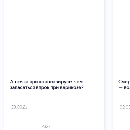
Аптечка при коронавирусе: чем
Смер
запасаться впрок при варикозе?
— во
23.09.21
02.09
2337