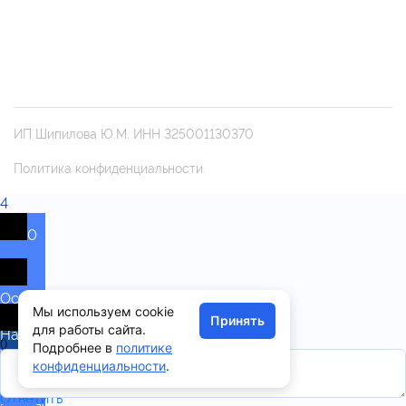
ИП Шипилова Ю.М. ИНН 325001130370
Политика конфиденциальности.
4
0
Оставьте
Мы используем cookie
комментарий!
Принять
для работы сайта.
Напишите,
(
)
Подробнее в
политике
что
x
конфиденциальности
.
думаете
|
по
Ответить