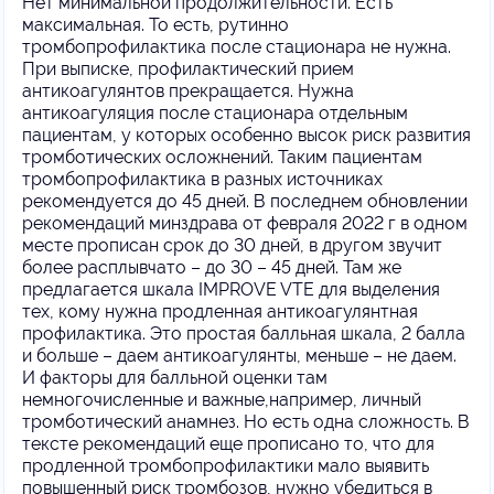
Нет минимальной продолжительности. Есть
максимальная. То есть, рутинно
тромбопрофилактика после стационара не нужна.
При выписке, профилактический прием
антикоагулянтов прекращается. Нужна
антикоагуляция после стационара отдельным
пациентам, у которых особенно высок риск развития
тромботических осложнений. Таким пациентам
тромбопрофилактика в разных источниках
рекомендуется до 45 дней. В последнем обновлении
рекомендаций минздрава от февраля 2022 г в одном
месте прописан срок до 30 дней, в другом звучит
более расплывчато – до 30 – 45 дней. Там же
предлагается шкала IMPROVE VTE для выделения
тех, кому нужна продленная антикоагулянтная
профилактика. Это простая балльная шкала, 2 балла
и больше – даем антикоагулянты, меньше – не даем.
И факторы для балльной оценки там
немногочисленные и важные,например, личный
тромботический анамнез. Но есть одна сложность. В
тексте рекомендаций еще прописано то, что для
продленной тромбопрофилактики мало выявить
повышенный риск тромбозов, нужно убедиться в