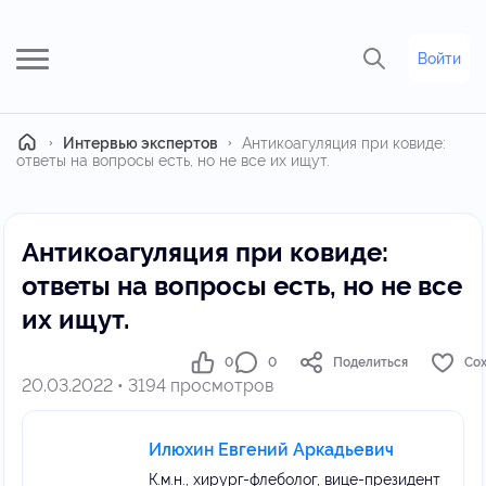
Войти
Главная
Интервью экспертов
Антикоагуляция при ковиде:
ответы на вопросы есть, но не все их ищут.
Антикоагуляция при ковиде:
ответы на вопросы есть, но не все
их ищут.
0
0
Поделиться
Со
20.03.2022 • 3194 просмотров
Илюхин Евгений Аркадьевич
К.м.н., хирург-флеболог, вице-президент