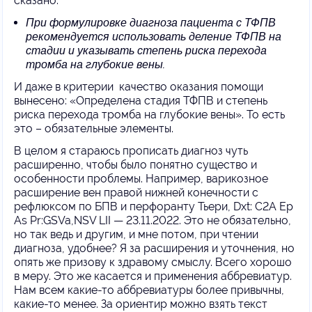
сказано:
При формулировке диагноза пациента с ТФПВ
рекомендуется использовать деление ТФПВ на
стадии и указывать степень риска перехода
тромба на глубокие вены.
И даже в критерии качество оказания помощи
вынесено: «Определена стадия ТФПВ и степень
риска перехода тромба на глубокие вены». То есть
это – обязательные элементы.
В целом я стараюсь прописать диагноз чуть
расширенно, чтобы было понятно существо и
особенности проблемы. Например, варикозное
расширение вен правой нижней конечности с
рефлюксом по БПВ и перфоранту Тьери, Dxt: C2A Ep
As Pr:GSVa,NSV LII — 23.11.2022. Это не обязательно,
но так ведь и другим, и мне потом, при чтении
диагноза, удобнее? Я за расширения и уточнения, но
опять же призову к здравому смыслу. Всего хорошо
в меру. Это же касается и применения аббревиатур.
Нам всем какие-то аббревиатуры более привычны,
какие-то менее. За ориентир можно взять текст