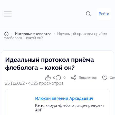
Войти
Главная
Интервью экспертов
Идеальный протокол приёма
флеболога – какой он?
Идеальный протокол приёма
флеболога – какой он?
0
0
Поделиться
Со
25.11.2022 • 4025 просмотров
Илюхин Евгений Аркадьевич
К.м.н., хирург-флеболог, вице-президент
АФР