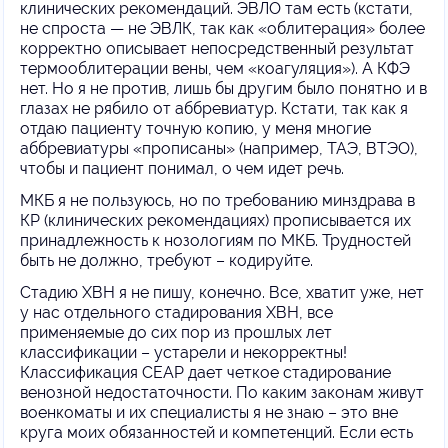
клинических рекомендаций. ЭВЛО там есть (кстати,
не спроста — не ЭВЛК, так как «облитерация» более
корректно описывает непосредственный результат
термооблитерации вены, чем «коагуляция»). А КФЭ
нет. Но я не против, лишь бы другим было понятно и в
глазах не рябило от аббревиатур. Кстати, так как я
отдаю пациенту точную копию, у меня многие
аббревиатуры «прописаны» (например, ТАЭ, ВТЭО),
чтобы и пациент понимал, о чем идет речь.
МКБ я не пользуюсь, но по требованию минздрава в
КР (клинических рекомендациях) прописывается их
принадлежность к нозологиям по МКБ. Трудностей
быть не должно, требуют – кодируйте.
Стадию ХВН я не пишу, конечно. Все, хватит уже, нет
у нас отдельного стадирования ХВН, все
применяемые до сих пор из прошлых лет
классификации – устарели и некорректны!
Классификация CEAP дает четкое стадирование
венозной недостаточности. По каким законам живут
военкоматы и их специалисты я не знаю – это вне
круга моих обязанностей и компетенций. Если есть