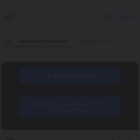
Войти
Главная
Вебинары и трансляции
Готовимся к лету с
неодимовым лазером Melsytech
Смотреть запись
Посмотреть результаты ОПРОСА
специалистов
АФ-