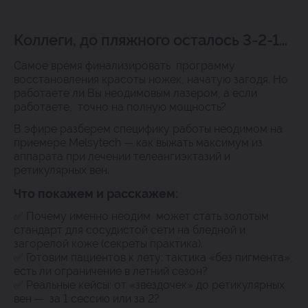
Коллеги, до пляжного осталось 3-2-1…
Самое время финализировать программу
восстановления красоты ножек, начатую загодя. Но
работаете ли Вы неодимовым лазером, а если
работаете, точно на полную мощность?
В эфире разберем специфику работы неодимом на
приемере Melsytech — как выжать максимум из
аппарата при лечении телеангиэктазий и
ретикулярных вен.
Что покажем и расскажем:
✅ Почему именно неодим может стать золотым
стандарт для сосудистой сети на бледной и
загорелой коже (секреты практика).
✅ Готовим пациентов к лету: тактика «без пигмента»,
есть ли ограничение в летний сезон?
✅ Реальные кейсы: от «звездочек» до ретикулярных
вен — за 1 сессию или за 2?