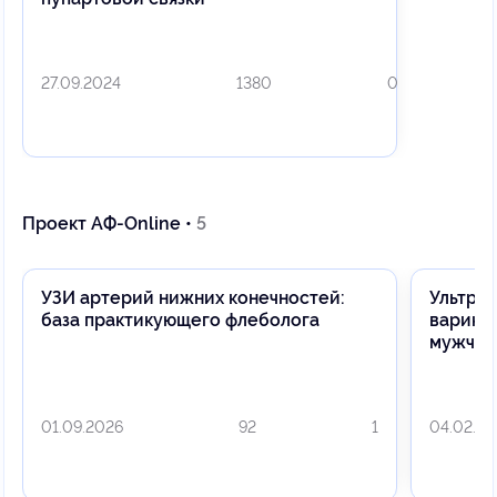
27.09.2024
1380
0
Проект АФ-Online •
5
УЗИ артерий нижних конечностей:
Ультраз
база практикующего флеболога
варикоз
мужчин
01.09.2026
92
1
04.02.20