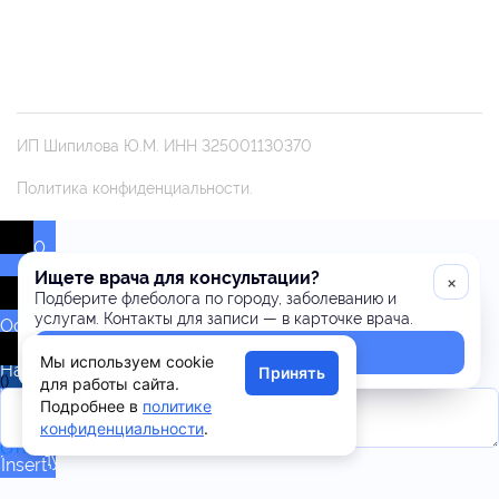
ИП Шипилова Ю.М. ИНН 325001130370
Политика конфиденциальности.
0
Ищете врача для консультации?
×
Подберите флеболога по городу, заболеванию и
услугам. Контакты для записи — в карточке врача.
Оставьте
комментарий!
Подобрать врача
Мы используем cookie
Напишите,
Принять
(
)
для работы сайта.
что
x
Подробнее в
политике
думаете
|
конфиденциальности
.
по
Ответить
поводу
Insert
поста