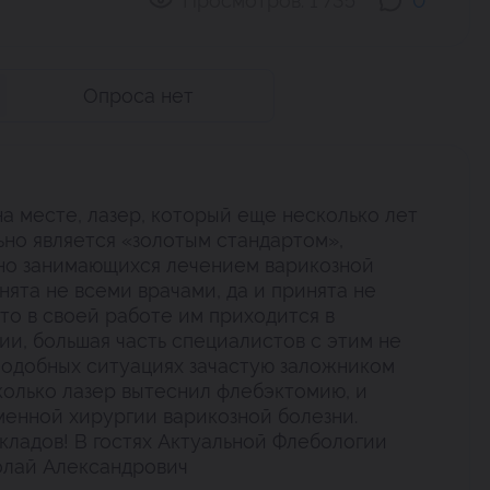
Просмотров:
1 735
0
Опроса нет
а месте, лазер, который еще несколько лет
ьно является «золотым стандартом»,
но занимающихся лечением варикозной
нята не всеми врачами, да и принята не
что в своей работе им приходится в
ии, большая часть специалистов с этим не
 подобных ситуациях зачастую заложником
колько лазер вытеснил флебэктомию, и
менной хирургии варикозной болезни.
кладов! В гостях Актуальной Флебологии
олай Александрович