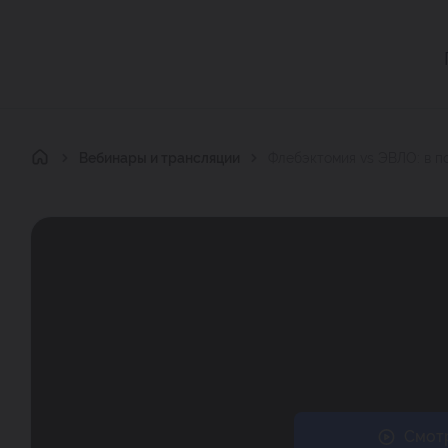
Главная
Вебинары и трансляции
Флебэктомия vs ЭВЛО: в п
Смотр