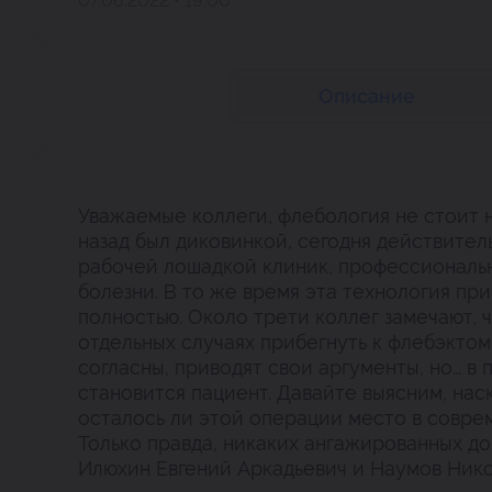
07.06.2022 • 19:00
Описание
Уважаемые коллеги, флебология не стоит н
назад был диковинкой, сегодня действител
рабочей лошадкой клиник, профессиональ
болезни. В то же время эта технология при
полностью. Около трети коллег замечают, 
отдельных случаях прибегнуть к флебэктом
согласны, приводят свои аргументы, но… в
становится пациент. Давайте выясним, нас
осталось ли этой операции место в совре
Только правда, никаких ангажированных до
Илюхин Евгений Аркадьевич и Наумов Ник