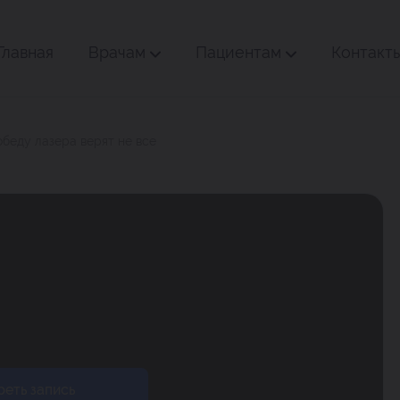
Главная
Врачам
Пациентам
Контакт
обеду лазера верят не все
еть запись