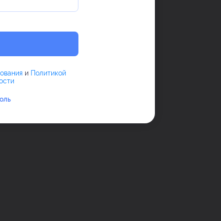
зования
и
Политикой
ости
оль