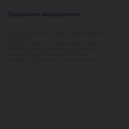
Программа мероприятия
Маркин С.М. Результаты опроса профессионального
сообщества
Наумов Н.А. Мой путь от флебэктомии к ЭВЛО
Илюхин Е.А. ЭВЛО — заслуженный «золотой
стандарт» хирургии варикозной болезни
Семенюк В.Н. Дискуссия. Ответы на вопросы.