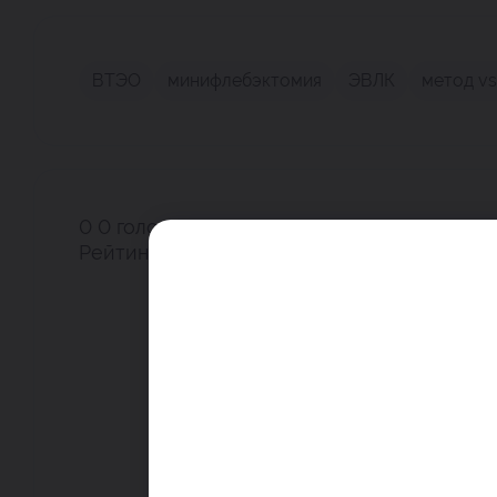
ВТЭО
минифлебэктомия
ЭВЛК
метод v
0
0
голоса
Рейтинг поста