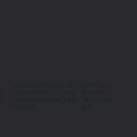
КФЭ vs ЭВЛК: здесь не
НТНТ могут
НО
должно быть «vs», надо
заменить
ле
уметь использовать оба
ЭВЛО…..или
метода.
нет?