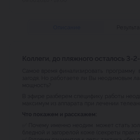
09.06.2026 • 19:00
Описание
Результ
Коллеги, до пляжного осталось 3-2-
Самое время финализировать программу в
загодя. Но работаете ли Вы неодимовым ла
мощность?
В эфире разберем специфику работы неод
максимум из аппарата при лечении телеанг
Что покажем и расскажем:
✅ Почему именно неодим может стать зол
бледной и загорелой коже (секреты практи
✅ Готовим пациентов к лету: тактика «без 