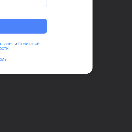
зования
и
Политикой
ости
оль