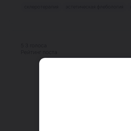
склеротерапия
эстетическая флебология
5
3
голоса
Рейтинг поста