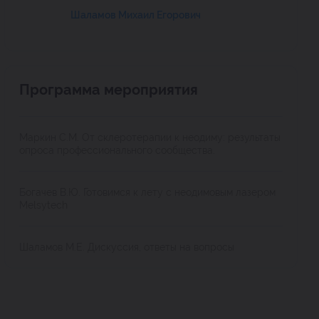
Шаламов Михаил Егорович
Программа мероприятия
Маркин С.М. От склеротерапии к неодиму: результаты
опроса профессионального сообщества.
Богачев В.Ю. Готовимся к лету с неодимовым лазером
Melsytech
Шаламов М.Е. Дискуссия, ответы на вопросы