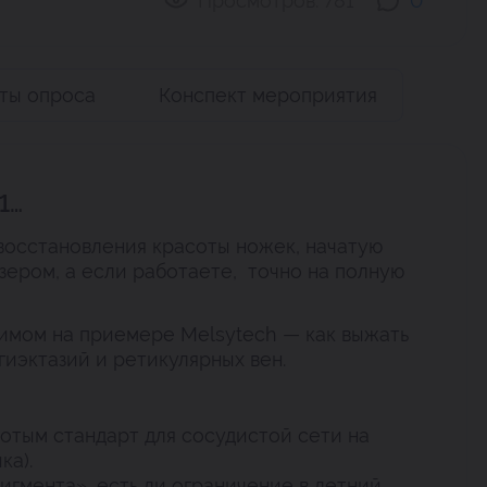
Просмотров:
781
0
аты опроса
Конспект мероприятия
1…
осстановления красоты ножек, начатую
зером, а если работаете, точно на полную
имом на приемере Melsytech — как выжать
иэктазий и ретикулярных вен.
отым стандарт для сосудистой сети на
ка).
пигмента», есть ли ограничение в летний