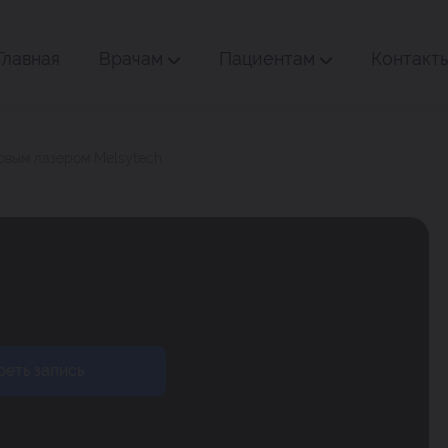
Главная
Врачам
Пациентам
Контакт
мовым лазером Melsytech
еть запись