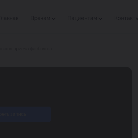
Главная
Врачам
Пациентам
Контакт
отокол приема флеболога
еть запись