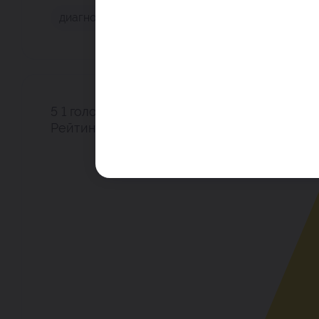
диагностика
клинические рекомендации
о
5
1
голос
Рейтинг поста