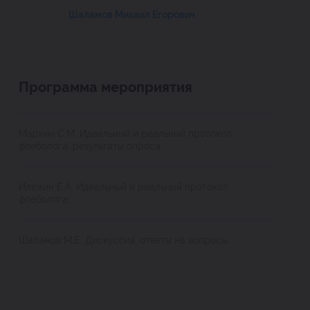
Шаламов Михаил Егорович
Программа мероприятия
Маркин С.М. Идеальный и реальный протокол
флеболога: результаты опроса
Илюхин Е.А. Идеальный и реальный протокол
флеболога.
Шаламов М.Е. Дискуссия, ответы на вопросы.