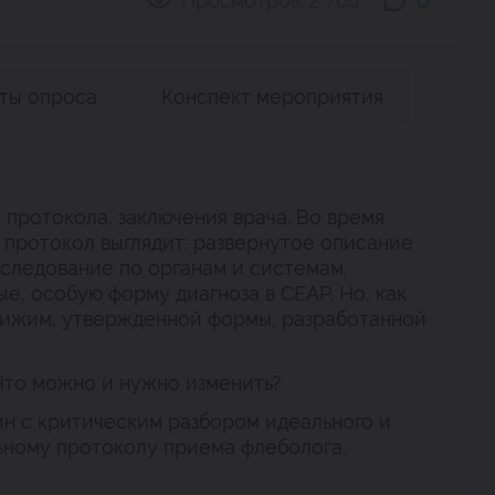
Просмотров:
2 765
0
аты опроса
Конспект мероприятия
ротокола, заключения врача. Во время
т протокол выглядит: развернутое описание
бследование по органам и системам.
е, особую форму диагноза в СЕАР. Но, как
тижим, утвержденной формы, разработанной
Что можно и нужно изменить?
ин с критическим разбором идеального и
ному протоколу приема флеболога.