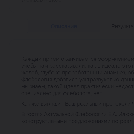
17.09.2024 • 19:00
Описание
Результ
Каждый прием оканчивается оформлением п
учебы нам рассказывали, как в идеале это
жалоб, глубоко проработанный анамнез, о
Флебология добавила ультразвуковые данны
мы знаем, такой идеал практически недос
специально для флеболога, нет.
Как же выглядит Ваш реальный протокол? 
В гостях Актуальной Флебологии Е.А. Илюх
конструктивными предложениями по реаль