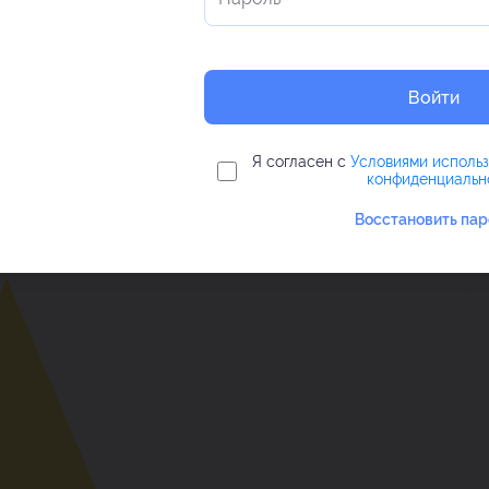
ргздрав
фундамент флебологии
Войти
Я согласен с
Условиями исполь
конфиденциальн
Восстановить пар