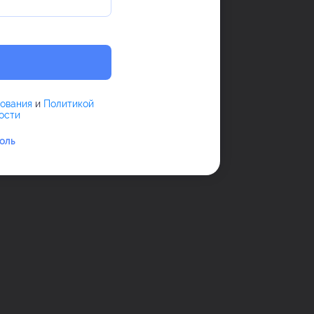
зования
и
Политикой
ости
оль