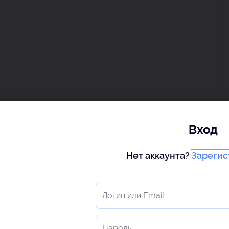
Вход
деальный протокол обследования
леболога: какой он?
Нет аккаунта?
Зарегис