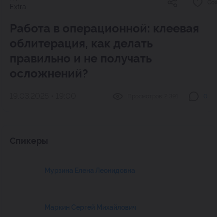
Со
Extra
Работа в операционной: клеевая
облитерация, как делать
правильно и не получать
осложнений?
19.03.2025 • 19:00
Просмотров:
2 391
0
Спикеры
Мурзина Елена Леонидовна
Маркин Сергей Михайлович