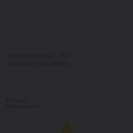
клеевая облитерация
НТНТ
трансляция из операционной
5
1
голос
Рейтинг поста