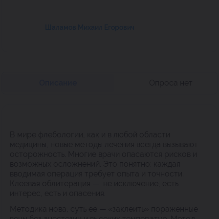
Шаламов Михаил Егорович
Описание
Опроса нет
В мире флебологии, как и в любой области
медицины, новые методы лечения всегда вызывают
осторожность. Многие врачи опасаются рисков и
возможных осложнений. Это понятно: каждая
вводимая операция требует опыта и точности.
Клеевая облитерация — не исключение, есть
интерес, есть и опасения.
Методика нова, суть ее — «заклеить» пораженные
вены без анестезии и высоких температур. Метод