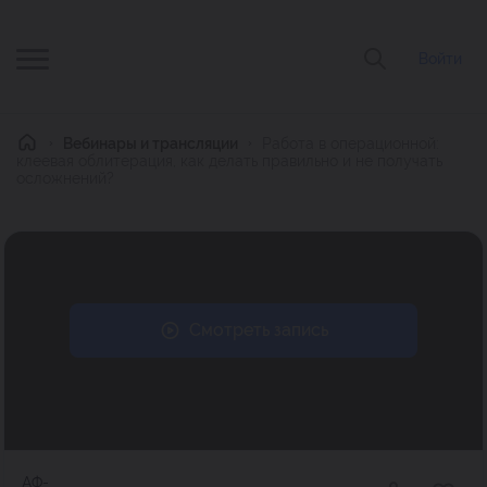
Войти
Главная
Вебинары и трансляции
Работа в операционной:
клеевая облитерация, как делать правильно и не получать
осложнений?
Смотреть запись
АФ-