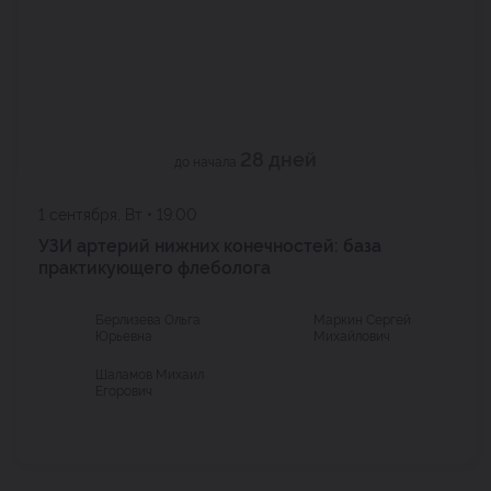
28 дней
до начала
1 сентября, Вт • 19:00
УЗИ артерий нижних конечностей: база
практикующего флеболога
Берлизева Ольга
Маркин Сергей
Юрьевна
Михайлович
Шаламов Михаил
Егорович