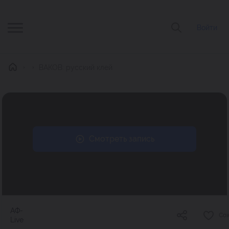
Войти
Главная
ВАКОВ: русский клей
Смотреть запись
АФ-
Со
Live