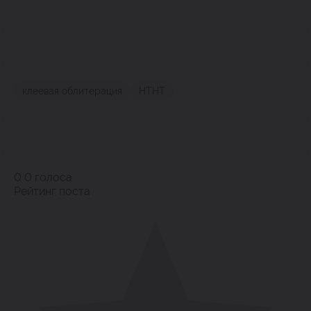
клеевая облитерация
НТНТ
0
0
голоса
Рейтинг поста