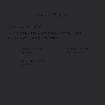
28 дней
до начала
1 сентября, Вт • 19:00
УЗИ артерий нижних конечностей: база
практикующего флеболога
Берлизева Ольга
Маркин Сергей
Юрьевна
Михайлович
Шаламов Михаил
Егорович