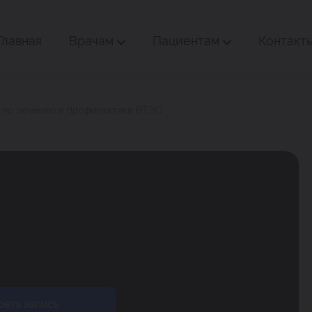
Главная
Врачам
Пациентам
Контакт
 по лечению и профилактике ВТЭО
еть запись