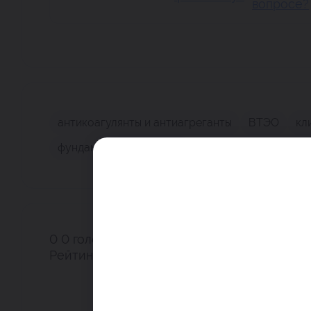
вопросе?
антикоагулянты и антиагреганты
ВТЭО
кл
фундамент флебологии
0
0
голоса
Рейтинг поста