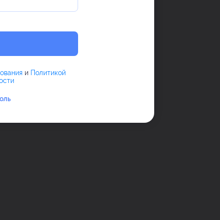
зования
и
Политикой
ости
оль