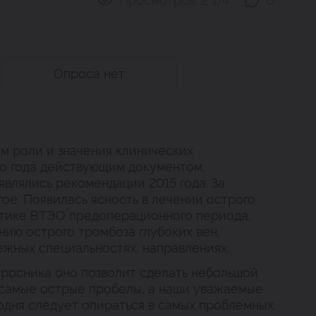
Просмотров:
2 174
0
Опроса нет
ем роли и значения клинических
го года действующим документом,
влялись рекомендации 2015 года. За
ое. Появилась ясность в лечении острого
тике ВТЭО предоперационного периода,
нию острого тромбоза глубоких вен,
ежных специальностях, направлениях.
росника оно позволит сделать небольшой
 самые острые пробелы, а наши уважаемые
годня следует опираться в самых проблемных