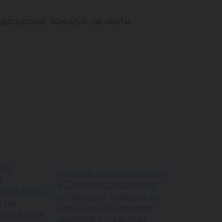
дискуссии, пожалуй, не найти.
я и
Лечение и профилактика
я
ВТЭО в нестандартных
тика ВТЭО –
ситуациях – нюансов не
о мы
счесть, но правильное
тны в этом
решение есть всегда.