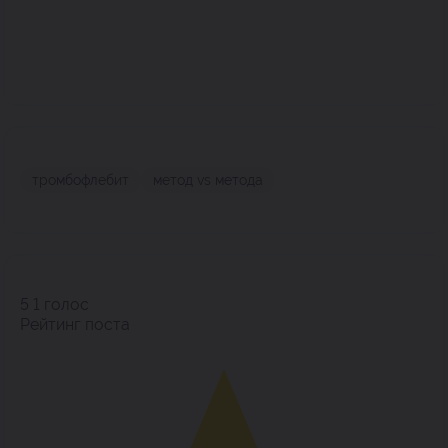
тромбофлебит
метод vs метода
5
1
голос
Рейтинг поста