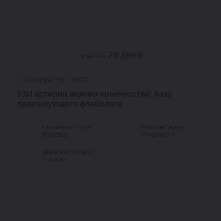
28 дней
до начала
1 сентября, Вт • 19:00
УЗИ артерий нижних конечностей: база
практикующего флеболога
Берлизева Ольга
Маркин Сергей
Юрьевна
Михайлович
Шаламов Михаил
Егорович