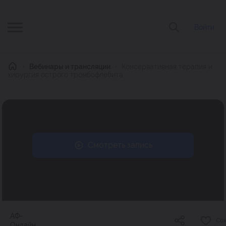
Войти
Главная
Вебинары и трансляции
Консервативная терапия и
хирургия острого тромбофлебита
Смотреть запись
АФ-
Со
Онлайн