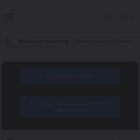
Войти
Главная
Вебинары и трансляции
Развитие личного бренда в
эпоху санкций? Возможно!
Смотреть запись
Посмотреть результаты ОПРОСА
специалистов
АФ-