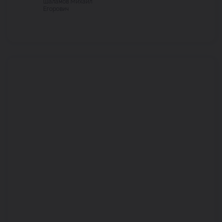
Шаламов Михаил
Егорович