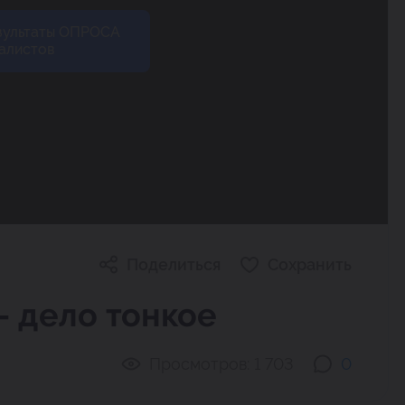
зультаты ОПРОСА
алистов
Поделиться
Сохранить
— дело тонкое
Просмотров:
1 703
0