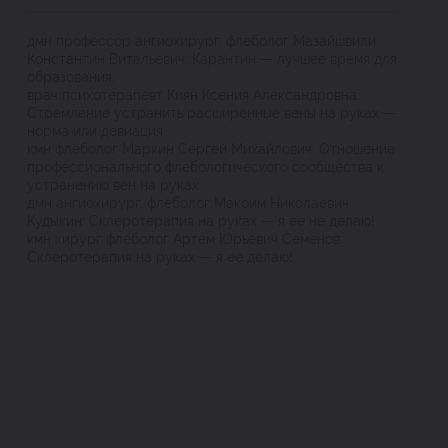
дмн профессор ангиохирург, флеболог Мазайшвили
Константин Витальевич: Карантин — лучшее время для
образования;
врач психотерапевт Киян Ксения Александровна:
Стремление устранить расширенные вены на руках —
норма или девиация
кмн флеболог Маркин Сергей Михайлович: Отношение
профессионального флебологического сообщества к
устранению вен на руках
дмн ангиохирург, флеболог Максим Николаевич
Кудыкин: Склеротерапия на руках — я ее не делаю!
кмн хирург флеболог Артем Юрьевич Семенов:
Склеротерапия на руках — я ее делаю!