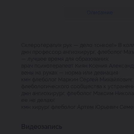
Описание
Склеротерапия рук — дело тонкое!» В кол
дмн профессор ангиохирург, флеболог Маз
— лучшее время для образования;
врач психотерапевт Киян Ксения Алексан
вены на руках — норма или девиация
кмн флеболог Маркин Сергей Михайлович
флебологического сообщества к устранени
дмн ангиохирург, флеболог Максим Никола
ее не делаю!
кмн хирург флеболог Артем Юрьевич Семен
Видеозапись