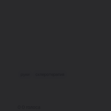
руки
склеротерапия
0
0
голоса