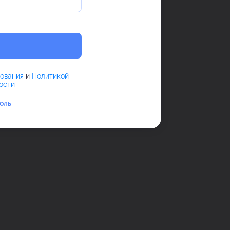
зования
и
Политикой
ости
оль