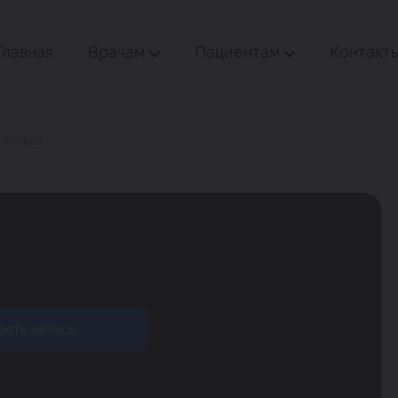
Главная
Врачам
Пациентам
Контакт
 тонкое
еть запись