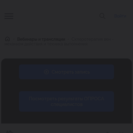
Войти
Главная
Вебинары и трансляции
Склеротерапия вен -
механизм действия и техника выполнения
Смотреть запись
Посмотреть результаты ОПРОСА
специалистов
АФ-