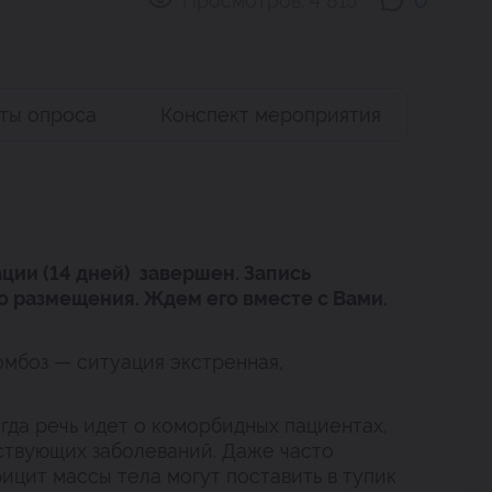
Просмотров:
4 815
0
аты опроса
Конспект мероприятия
ции (14 дней) завершен. Запись
о размещения. Ждем его вместе с Вами.
омбоз — ситуация экстренная,
гда речь идет о коморбидных пациентах,
твующих заболеваний. Даже часто
цит массы тела могут поставить в тупик