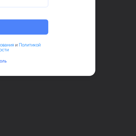
зования
и
Политикой
ости
оль