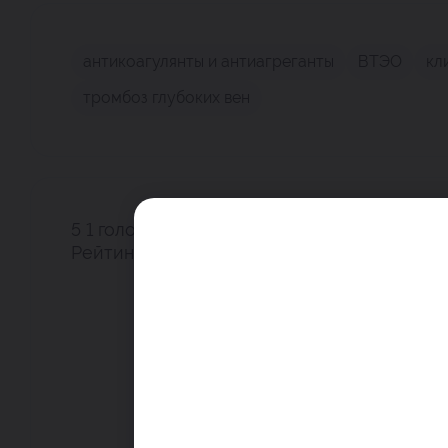
антикоагулянты и антиагреганты
ВТЭО
кл
тромбоз глубоких вен
5
1
голос
Рейтинг поста