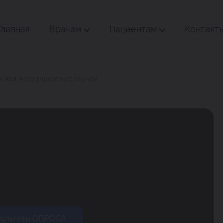
Главная
Врачам
Пациентам
Контакт
х вен: нестандартные случаи
зультаты ОПРОСА