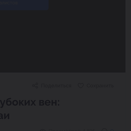
алистов
Поделиться
Сохранить
убоких вен:
аи