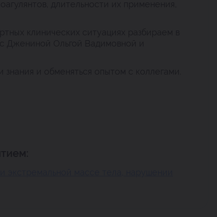
оагулянтов, длительности их применения,
артных клинических ситуациях разбираем в
 с Джениной Ольгой Вадимовной и
и знания и обменяться опытом с коллегами.
тием:
и экстремальной массе тела, нарушении