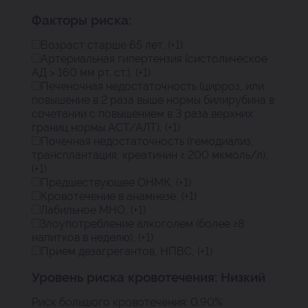
Факторы риска:
Возраст старше 65 лет
, (+1)
Артериальная гипертензия (систолическое
АД > 160 мм рт. ст.)
, (+1)
Печеночная недостаточность (цирроз, или
повышение в 2 раза выше нормы билирубина в
сочетании с повышением в 3 раза верхних
границ нормы АСТ/АЛТ)
, (+1)
Почечная недостаточность (гемодиализ,
трансплантация, креатинин ≥ 200 мкмоль/л)
,
(+1)
Предшествующее ОНМК
, (+1)
Кровотечение в анамнезе
, (+1)
Лабильное МНО
, (+1)
Злоупотребление алкоголем (более ≥8
напитков в неделю)
, (+1)
Прием дезагрегантов, НПВС
, (+1)
Уровень риска кровотечения:
Низкий
Риск большого кровотечения:
0.90%