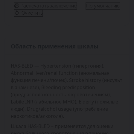
Распечатать заключение
По умолчанию
Очистить
Область применения шкалы
HAS-BLED — Hypertension (гипертония),
Abnormal liver/renal function (аномальная
функция печени/почек), Stroke history (инсульт
в анамнезе), Bleeding predisposition
(предрасположенность к кровотечениям),
Labile INR (лабильное МНО), Elderly (пожилые
люди), Drug/alcohol usage (употребление
наркотиков/алкоголя).
Шкала HAS-BLED – применяется для оценки
риска большого кровотечения в течение 1